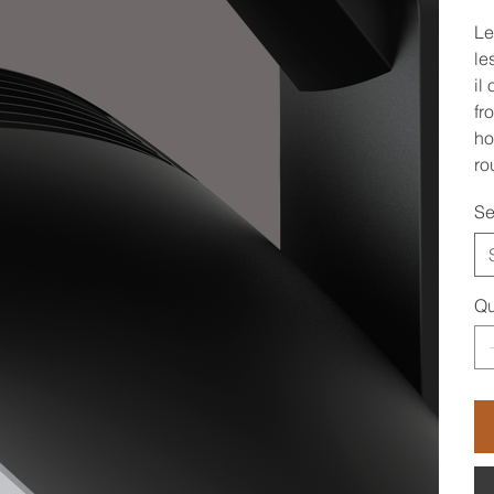
Le
le
il
fr
ho
ro
Se
Qu