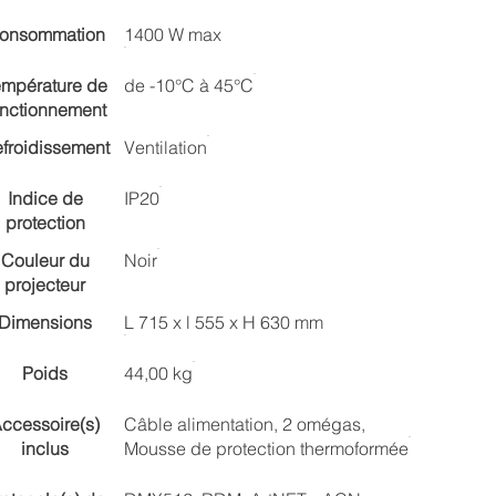
onsommation
1400 W max
empérature de
de -10°C à 45°C
onctionnement
froidissement
Ventilation
Indice de
IP20
protection
Couleur du
Noir
projecteur
Dimensions
L 715 x l 555 x H 630 mm
Poids
44,00 kg
ccessoire(s)
Câble alimentation, 2 omégas,
inclus
Mousse de protection thermoformée