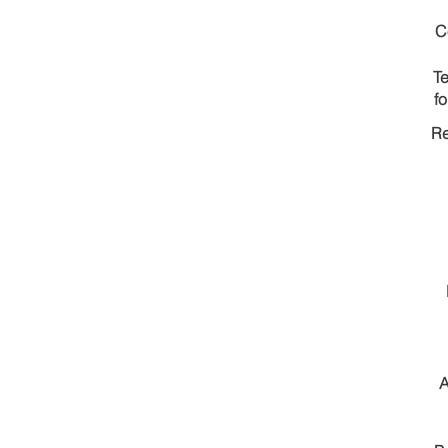
C
T
f
Re
A