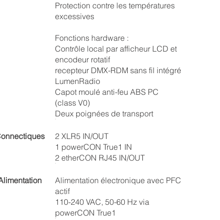
Protection contre les températures
excessives
Fonctions hardware :
Contrôle local par afficheur LCD et
encodeur rotatif
recepteur DMX-RDM sans fil intégré
LumenRadio
Capot moulé anti-feu ABS PC
(class V0)
Deux poignées de transport
onnectiques
2 XLR5 IN/OUT
1 powerCON True1 IN
2 etherCON RJ45 IN/OUT
Alimentation
Alimentation électronique avec PFC
actif
110-240 VAC, 50-60 Hz via
powerCON True1