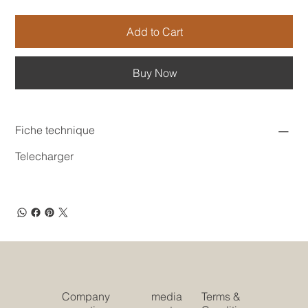
Add to Cart
Buy Now
Fiche technique
Telecharger
Company
media
Terms &