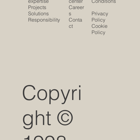
expertise
center
Conditions
Projects
Career
Solutions
s
Privacy
Responsibility
Conta
Policy
ct
Cookie
Policy
Copyri
ght ©