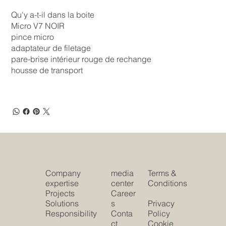
Qu'y a-t-il dans la boite
Micro V7 NOIR
pince micro
adaptateur de filetage
pare-brise intérieur rouge de rechange
housse de transport
Company
media
Terms &
expertise
center
Conditions
Projects
Career
Solutions
s
Privacy
Responsibility
Conta
Policy
ct
Cookie