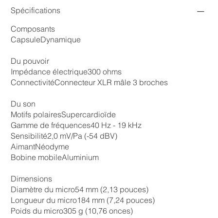
Spécifications
Composants
Capsule
Dynamique
Du pouvoir
Impédance électrique
300 ohms
Connectivité
Connecteur XLR mâle 3 broches
Du son
Motifs polaires
Supercardioïde
Gamme de fréquences
40 Hz - 19 kHz
Sensibilité
2,0 mV/Pa (-54 dBV)
Aimant
Néodyme
Bobine mobile
Aluminium
Dimensions
Diamètre du micro
54 mm (2,13 pouces)
Longueur du micro
184 mm (7,24 pouces)
Poids du micro
305 g (10,76 onces)