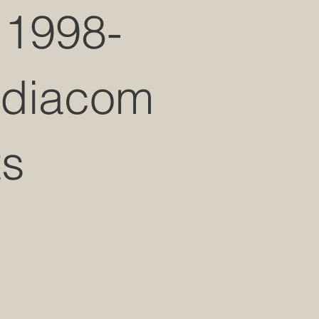
 1998-
ediacom
ts