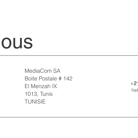
nous
MediaCom SA
Boite Postale # 142
+
2
El Menzah IX
he
1013, Tunis
TUNISIE