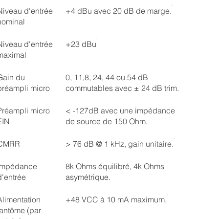
Niveau d'entrée
+4 dBu avec 20 dB de marge.
nominal
Niveau d'entrée
+23 dBu
maximal
Gain du
0, 11,8, 24, 44 ou 54 dB
préampli micro
commutables avec ± 24 dB trim.
Préampli micro
< -127dB avec une impédance
EIN
de source de 150 Ohm.
CMRR
> 76 dB @ 1 kHz, gain unitaire.
Impédance
8k Ohms équilibré, 4k Ohms
d'entrée
asymétrique.
Alimentation
+48 VCC à 10 mA maximum.
fantôme (par