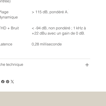
entrée)
Plage
> 115 dB, pondéré A.
dynamique
THD + Bruit
< -94 dB, non pondéré ; 1 kHz à
+22 dBu avec un gain de 0 dB.
Latence
0,28 milliseconde
che technique