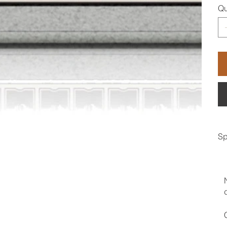
Qu
Sp