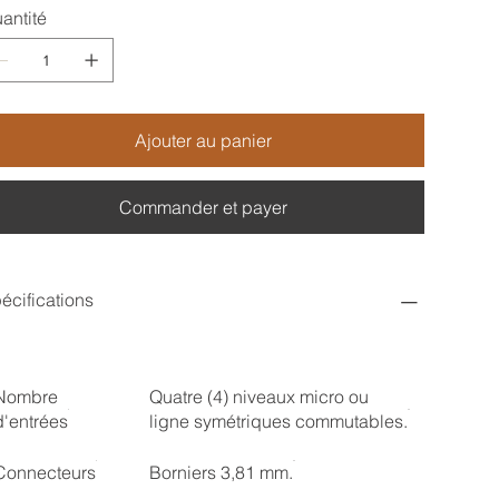
antité
Ajouter au panier
Commander et payer
écifications
Nombre
Quatre (4) niveaux micro ou
d'entrées
ligne symétriques commutables.
Connecteurs
Borniers 3,81 mm.