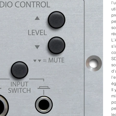
l'
ut
pr
pe
so
ré
L'
s'
co
SD
so
d'
l'
ég
Il
mi
po
pe
le