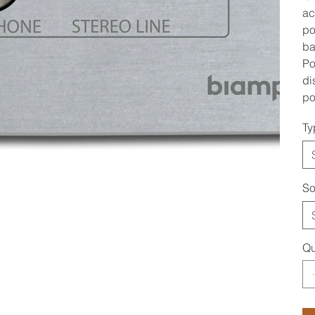
ac
po
ba
Po
di
po
Ty
So
Qu