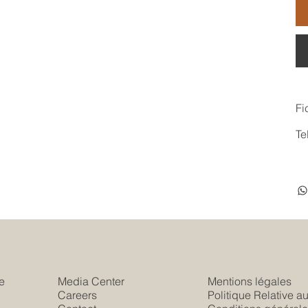
Fi
Te
e
Media Center
Mentions légales
Careers
Politique Relative a