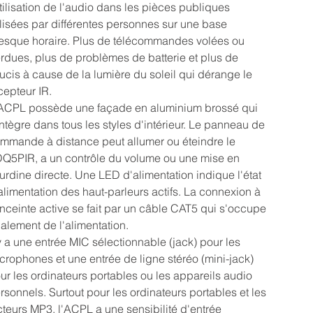
utilisation de l'audio dans les pièces publiques
ilisées par différentes personnes sur une base
esque horaire. Plus de télécommandes volées ou
rdues, plus de problèmes de batterie et plus de
ucis à cause de la lumière du soleil qui dérange le
cepteur IR.
ACPL possède une façade en aluminium brossé qui
intègre dans tous les styles d'intérieur. Le panneau de
mmande à distance peut allumer ou éteindre le
Q5PIR, a un contrôle du volume ou une mise en
urdine directe. Une LED d'alimentation indique l'état
alimentation des haut-parleurs actifs. La connexion à
enceinte active se fait par un câble CAT5 qui s'occupe
alement de l'alimentation.
 y a une entrée MIC sélectionnable (jack) pour les
crophones et une entrée de ligne stéréo (mini-jack)
ur les ordinateurs portables ou les appareils audio
rsonnels. Surtout pour les ordinateurs portables et les
cteurs MP3, l'ACPL a une sensibilité d'entrée