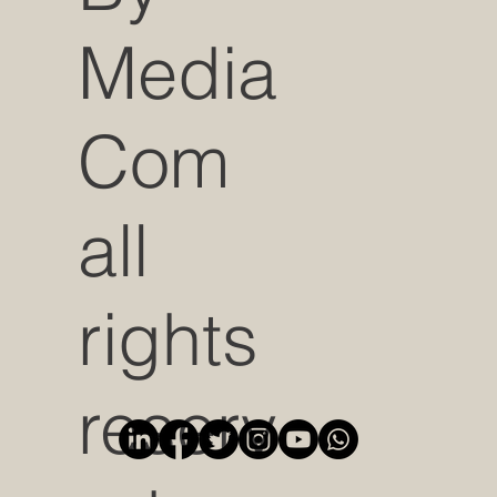
Media
Com
all
rights
reserv