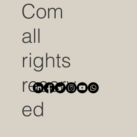
Com
all
rights
reserv
ed