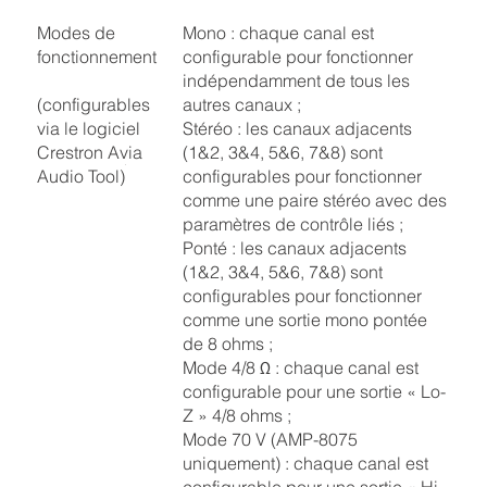
Modes de
Mono : chaque canal est
fonctionnement
configurable pour fonctionner
indépendamment de tous les
(configurables
autres canaux ;
via le logiciel
Stéréo : les canaux adjacents
Crestron Avia
(1&2, 3&4, 5&6, 7&8) sont
Audio Tool)
configurables pour fonctionner
comme une paire stéréo avec des
paramètres de contrôle liés ;
Ponté : les canaux adjacents
(1&2, 3&4, 5&6, 7&8) sont
configurables pour fonctionner
comme une sortie mono pontée
de 8 ohms ;
Mode 4/8 Ω : chaque canal est
configurable pour une sortie « Lo-
Z » 4/8 ohms ;
Mode 70 V (AMP-8075
uniquement) : chaque canal est
configurable pour une sortie « Hi-