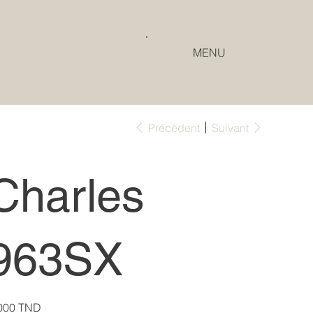
MENU
Précédent
Suivant
Charles
963SX
000 TND