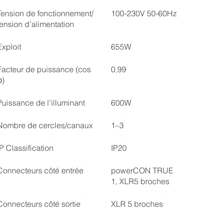
Tension de fonctionnement/
100-230V 50-60Hz
tension d’alimentation
Exploit
655W
Facteur de puissance (cos
0,99
φ)
Puissance de l’illuminant
600W
Nombre de cercles/canaux
1–3
IP Classification
IP20
Connecteurs côté entrée
powerCON TRUE
1, XLR5 broches
Connecteurs côté sortie
XLR 5 broches