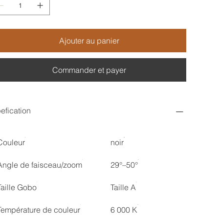
Ajouter au panier
Commander et payer
efication
Couleur
noir
Angle de faisceau/zoom
29°–50°
Taille Gobo
Taille A
Température de couleur
6 000 K