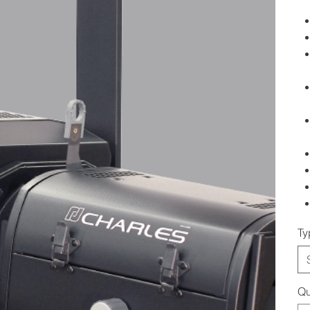
Ty
Qu