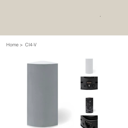
Home
>
CI4-V