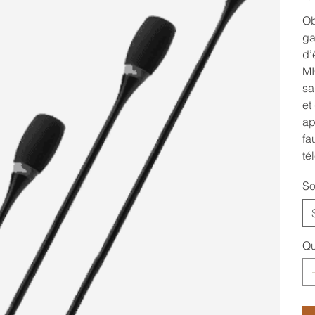
Ob
ga
d’
MI
sa
et
ap
fa
té
So
Qu