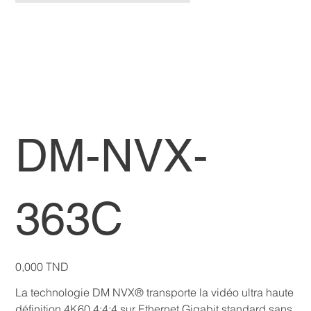
DM-NVX-
363C
Prix
0,000 TND
La technologie DM NVX® transporte la vidéo ultra haute
définition 4K60 4:4:4 sur Ethernet Gigabit standard sans