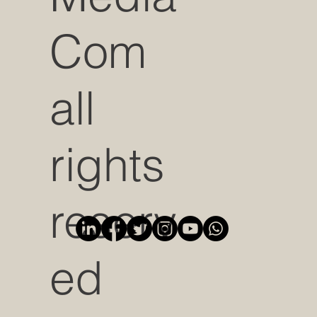
Com
all
rights
reserv
ed