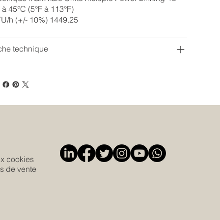
 à 45°C (5°F à 113°F)
U/h (+/- 10%) 1449.25
che technique
ux cookies
s de vente