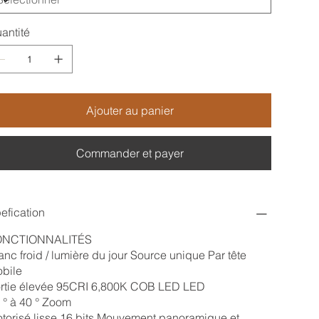
antité
Ajouter au panier
Commander et payer
efication
ONCTIONNALITÉS
anc froid / lumière du jour Source unique Par tête
bile
rtie élevée 95CRI 6,800K COB LED LED
 ° à 40 ° Zoom
torisé lisse 16 bits Mouvement panoramique et