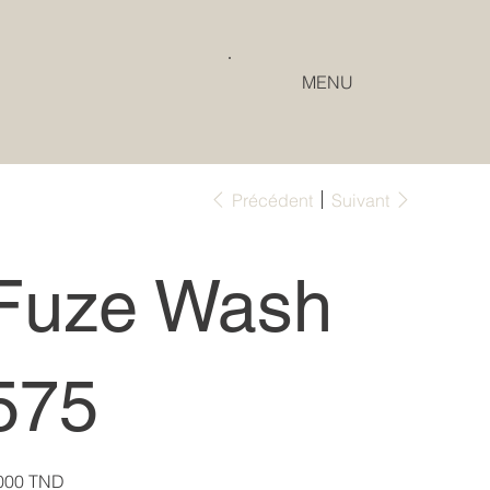
MENU
Précédent
Suivant
Fuze Wash
575
000 TND