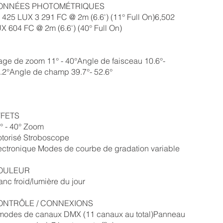
ONNÉES PHOTOMÉTRIQUES
 425 LUX 3 291 FC @ 2m (6.6') (11° Full On)6,502
X 604 FC @ 2m (6.6') (40° Full On)
age de zoom 11° - 40°Angle de faisceau 10.6°-
.2°Angle de champ 39.7°- 52.6°
FFETS
° - 40° Zoom
torisé Stroboscope
ectronique Modes de courbe de gradation variable
OULEUR
anc froid/lumière du jour
ONTRÔLE / CONNEXIONS
modes de canaux DMX (11 canaux au total)Panneau