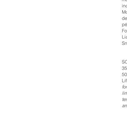
in
M
de
pé
Fo
Li
Sn
S
35
50
Li
fo
lim
te
ar