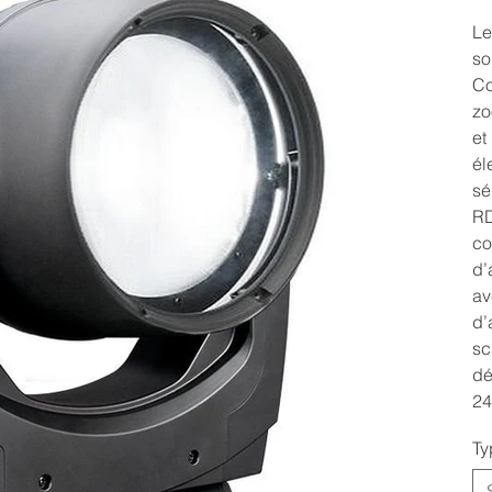
Le
so
Co
zo
et
él
sé
RD
co
d’
av
d’
sc
dé
24
Ty