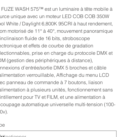
 FUZE WASH 575™ est un luminaire à tête mobile à
urce unique avec un moteur LED COB COB 350W
ol White / Daylight 6,800K 95CRI à haut rendement,
om motorisé de 11° à 40°, mouvement panoramique
 inclinaison fluide de 16 bits, stroboscope
ectronique et effets de courbe de gradation
lectionnables, prise en charge du protocole DMX et
M (gestion des périphériques à distance),
nnexions d’entrée/sortie DMX 5 broches et câble
alimentation verrouillable, Affichage du menu LCD
ec panneau de commande à 7 boutons, liaison
alimentation à plusieurs unités, fonctionnement sans
intillement pour TV et FILM, et une alimentation à
coupage automatique universelle multi-tension (100-
0v).
pe