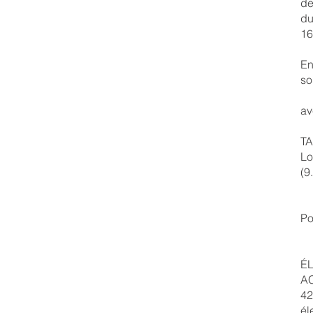
de
du
16
En
so
av
TA
Lo
(9
Po
É
AC
42
él