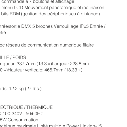
 commande à 7 boutons et affichage
 menu LCD Mouvement panoramique et inclinaison
 bits RDM (gestion des périphériques à distance)
trée/sortie DMX 5 broches Verrouillage IP65 Entrée /
rtie
ec réseau de communication numérique filaire
ILLE / POIDS
ngueur: 337.7mm (13.3 »)Largeur: 228.8mm
.0 »)Hauteur verticale: 465.7mm (18.33 »)
ids: 12.2 kg (27 lbs.)
LECTRIQUE / THERMIQUE
 100-240V - 50/60Hz
5W Consommation
ectrique maximale Unité multiple Power Linking-15