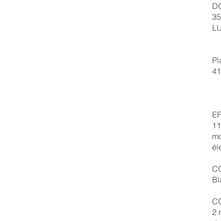
D
35
LU
Pl
41
E
11
mo
él
C
Bl
C
2 