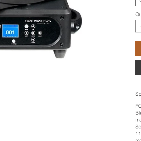
Qu
Sp
F
Bl
mo
So
11
mo