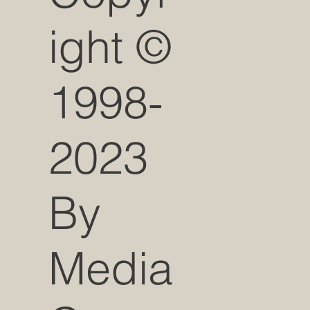
ight ©
1998-
2023
By
Media