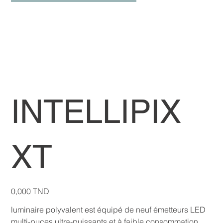
INTELLIPIX
XT
Prix
0,000 TND
luminaire polyvalent est équipé de neuf émetteurs LED
multi-puces ultra-puissants et à faible consommation