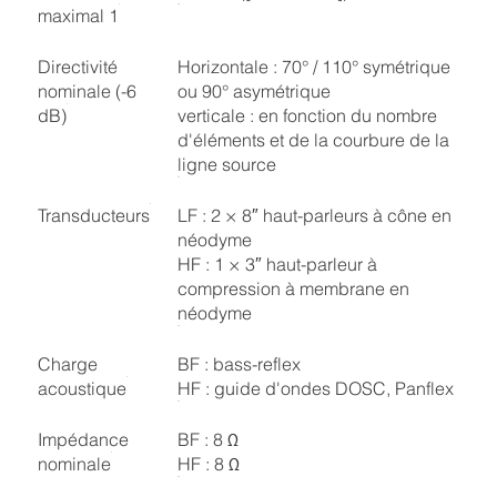
maximal 1
Directivité
Horizontale : 70° / 110° symétrique
nominale (-6
ou 90° asymétrique
dB)
verticale : en fonction du nombre
d'éléments et de la courbure de la
ligne source
Transducteurs
LF : 2 × 8″ haut-parleurs à cône en
néodyme
HF : 1 × 3″ haut-parleur à
compression à membrane en
néodyme
Charge
BF : bass-reflex
acoustique
HF : guide d'ondes DOSC, Panflex
Impédance
BF : 8 Ω
nominale
HF : 8 Ω