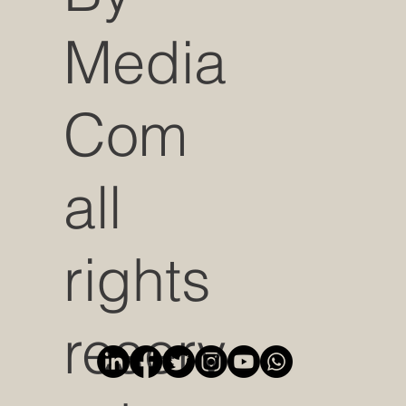
Media
Com
all
rights
reserv