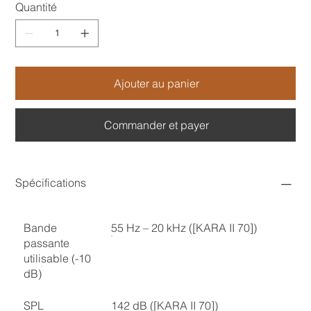
Quantité
Ajouter au panier
Commander et payer
Spécifications
Bande
55 Hz – 20 kHz ([KARA II 70])
passante
utilisable (-10
dB)
SPL
142 dB ([KARA II 70])