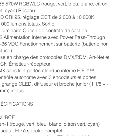
65 570W RGBWLC (rouge, vert, bleu, blanc, citron
rt, cyan) Réseau
D CRI 95, réglage CCT de 2 000 à 10 000K
 000 lumens totaux Sortie
 luminaire Option de contrôle de section
2 Alimentation interne avec Power Pass-Through
-36 VDC Fonctionnement sur batterie (batterie non
cluse)
ise en charge des protocoles DMX/RDM, Art-Net et
CN Émetteur-récepteur
X sans fil à portée étendue interne E-FLY™
ntrôle autonome avec 3 encodeurs et portes
 grange OLED, diffuseur et broche junior (1 1/8 » -
mm) inclus
ÉCIFICATIONS
OURCE
en-1 (rouge, vert, bleu, blanc, citron vert, cyan)
seau LED à spectre complet