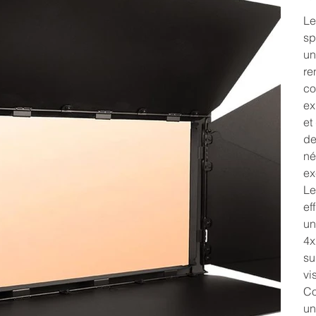
Le
sp
un
re
co
ex
et
de
né
ex
Le
ef
un
4x
su
vi
Co
un