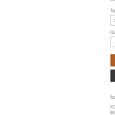
Ty
Qu
Sp
F
Bo