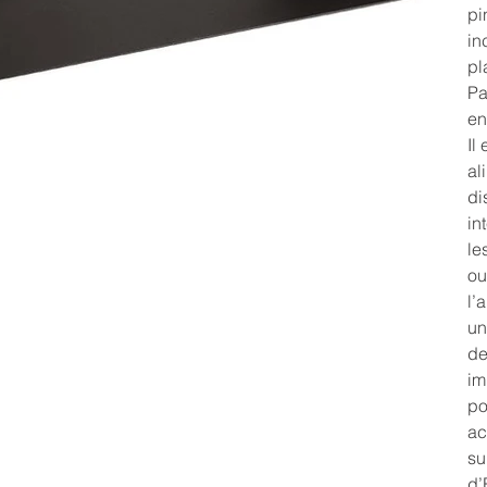
pi
in
pl
Pa
en
Il
al
di
in
le
ou
l’
un
de
im
po
ac
su
d’