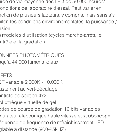
rée de vie moyenne des LED de 50 000 heures*
onditions de laboratoire d’essai. Peut varier en
nction de plusieurs facteurs, y compris, mais sans s’y
miter: les conditions environnementales, la puissance /
nsion,
s modèles d’utilisation (cycles marche-arrêt), le
ntrôle et la gradation.
ONNÉES PHOTOMÉTRIQUES
squ’à 44 000 lumens totaux
FFETS
T variable 2,000K - 10,000K
ustement au vert-décalage
ntrôle de section 4x2
bliothèque virtuelle de gel
des de courbe de gradation 16 bits variables
turateur électronique haute vitesse et stroboscope
équence de fréquence de rafraîchissement LED
glable à distance (900-25kHZ)