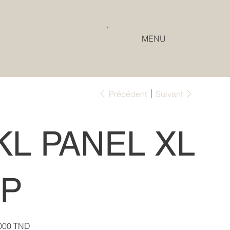
MENU
Précédent
Suivant
KL PANEL XL
IP
000 TND