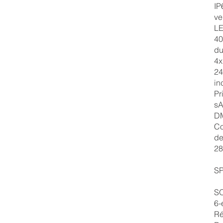
IP
ve
LE
40
du
4x
24
in
Pr
sA
DM
Co
de
28
SP
S
6-
Ré