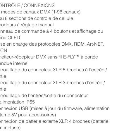
ONTRÔLE / CONNEXIONS
 modes de canaux DMX (1-96 canaux)
ou 8 sections de contrôle de cellule
codeurs à réglage manuel
nneau de commande à 4 boutons et affichage du
enu OLED
ise en charge des protocoles DMX, RDM, Art-NET,
ACN
etteur-récepteur DMX sans fil E-FLY™ à portée
endue interne
rrouillage du connecteur XLR 5 broches à l’entrée /
rtie
rrouillage du connecteur XLR 3 broches d’entrée /
rtie
rrouillage de l’entrée/sortie du connecteur
alimentation IP65
nnexion USB (mises à jour du firmware, alimentation
terne 5V pour accessoires)
nnexion de batterie externe XLR 4 broches (batterie
n incluse)