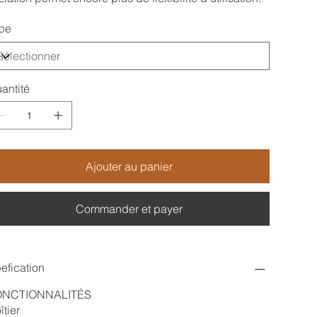
pe
antité
Ajouter au panier
Commander et payer
efication
ONCTIONNALITÉS
îtier