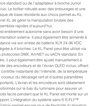
nce standard ou de l’adaptateur à broche Junior
clus. Le boîtier robuste avec des entourages et une
aque de base résistants aux chocs permet au KL
nel XL de gérer la manipulation brutale des
sembles rapides d’aujourd’hui.
 est entièrement autonome sans avoir besoin d’une
imentation externe. Il peut également être alimenté à
stance via son entrée de batterie XLR 24-36 VDC
tégrée à 4 broches. Le KL Panel peut être utilisé via
s protocoles DMX, Art-NET ou sACN standard. En
tre, il peut également être ajusté manuellement à
aide des encodeurs et de l’écran OLED inclus, offrant
 contrôle instantané de l’intensité, de la température
 couleur, du décalage vert et d’autres paramètres
portants. L’écran et les encodeurs sont idéalement
sitionnés sur le bas du luminaire pour assurer un
cès facile pendant que le KL Panel est monté sur un
pport. L’intégration du système sans fil E-FLY™
Elation permet encore plus de flexibilité d’utilisation.