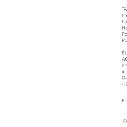
TA
Lo
La
Ha
Po
Po
É
AC
24
in
Co
-1
Fi