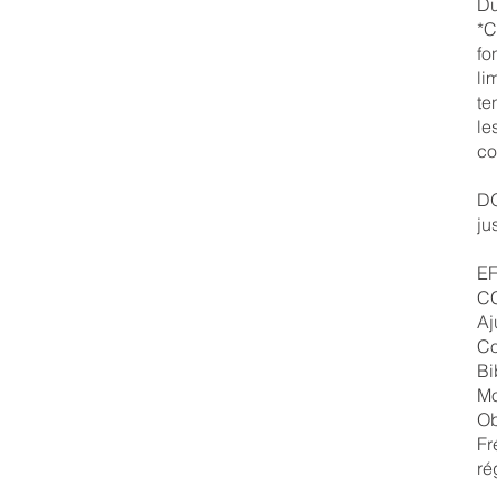
Du
*C
fo
li
te
le
co
D
ju
E
CC
Aj
Co
Bi
Mo
Ob
Fr
ré