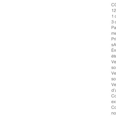
C
12
1 
3 
Pa
m
Pr
s
Ém
ét
Ve
so
Ve
so
Ve
d’
Co
ex
Co
no