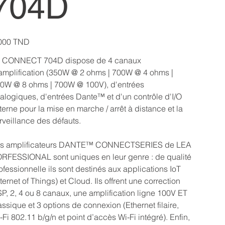
704D
000 TND
 CONNECT 704D dispose de 4 canaux
amplification (350W @ 2 ohms | 700W @ 4 ohms |
0W @ 8 ohms | 700W @ 100V), d'entrées
alogiques, d'entrées Dante™ et d'un contrôle d'I/O
terne pour la mise en marche / arrêt à distance et la
rveillance des défauts.
s amplificateurs DANTE™ CONNECTSERIES de LEA
RFESSIONAL sont uniques en leur genre : de qualité
ofessionnelle ils sont destinés aux applications IoT
nternet of Things) et Cloud. Ils offrent une correction
P, 2, 4 ou 8 canaux, une amplification ligne 100V ET
assique et 3 options de connexion (Ethernet filaire,
-Fi 802.11 b/g/n et point d’accès Wi-Fi intégré). Enfin,