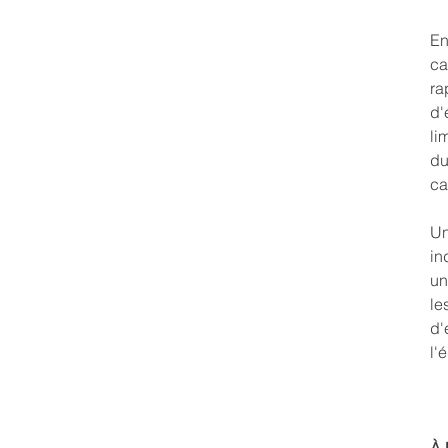
En
ca
ra
d'
li
du
ca
Un
in
un
le
d'
l'