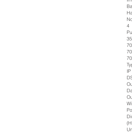
Ba
Ha
No
4
Pu
35
70
70
70
Ty
IP
D
Ou
D
Ou
Wi
Po
Di
(H
Un