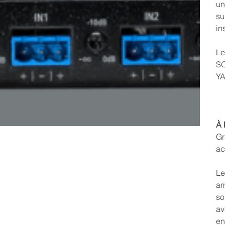
un
su
in
Le
S
YA
À 
Gr
ac
Le
am
so
av
en