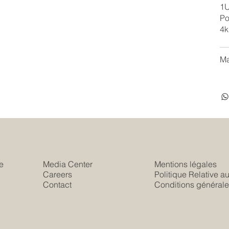
1
Po
4k
Ma
e
Media Center
Mentions légales
Careers
Politique Relative a
s
Contact
Conditions générale