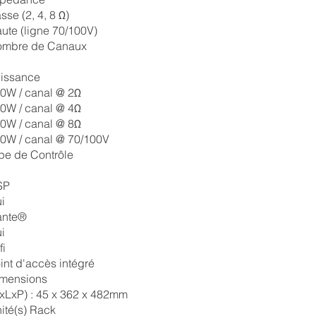
sse (2, 4, 8 Ω)
ute (ligne 70/100V)
mbre de Canaux
issance
0W / canal @ 2Ω
0W / canal @ 4Ω
0W / canal @ 8Ω
0W / canal @ 70/100V
pe de Contrôle
SP
i
ante®
i
fi
int d'accès intégré
mensions
xLxP) : 45 x 362 x 482mm
ité(s) Rack