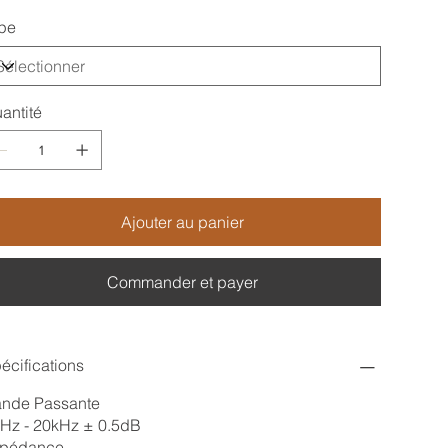
pe
antité
Ajouter au panier
Commander et payer
écifications
nde Passante
Hz - 20kHz ± 0.5dB
pédance