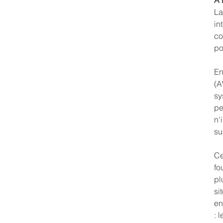
À
La
in
co
po
En
(A
sy
pe
n'
su
Ce
fo
pl
si
en
: 