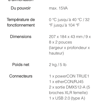
Du pouvoir
max. 15VA
Température de
0 °C jusqu'à 40 °C / 32
fonctionnement
°F jusqu'à 104 °F
Dimensions
207 x 184 x 43 mm / 9 x
8 x 2 pouces
(largeur x profondeur x
hauteur)
Poids net
2 kg / 5 lb
Connecteurs
1 x powerCON TRUE1
1 x etherCON/RJ45
2 x sortie DMX512-A (5
broches XLR femelle)
1 x USB 2.0 (type A)