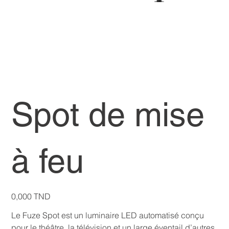
Spot de mise
à feu
Prix
0,000 TND
Le Fuze Spot est un luminaire LED automatisé conçu
pour le théâtre, la télévision et un large éventail d’autres