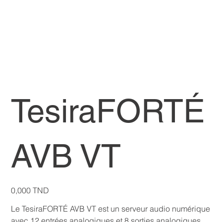
TesiraFORTÉ
AVB VT
Prix
0,000 TND
Le TesiraFORTÉ AVB VT est un serveur audio numérique
avec 12 entrées analogiques et 8 sorties analogiques,