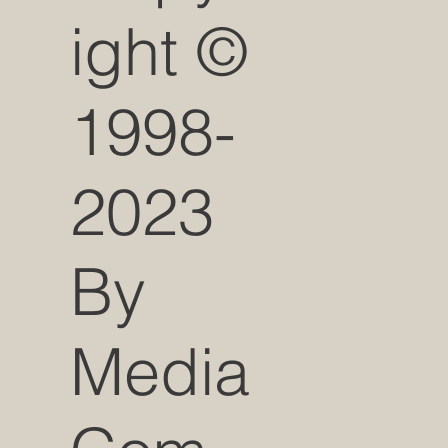
ight ©
1998-
2023
By
Media