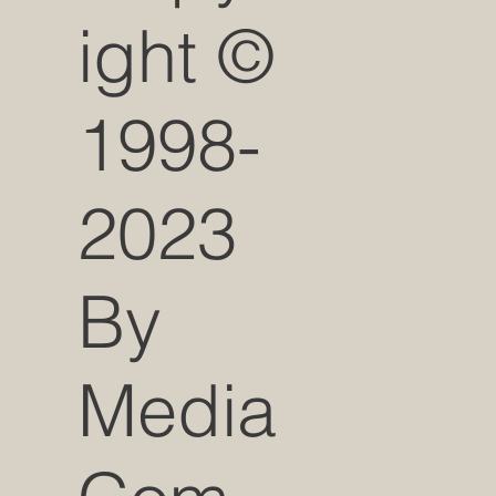
ight ©
1998-
2023
By
Media