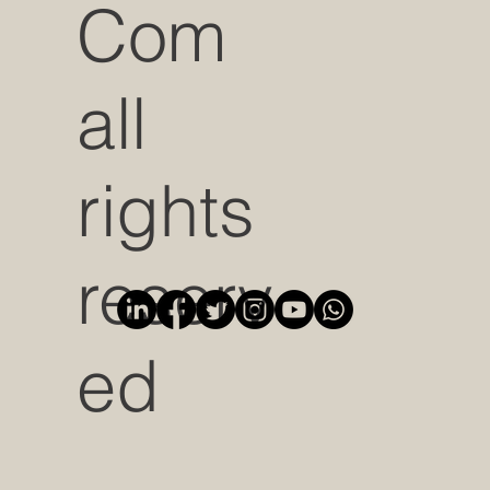
Com
all
rights
reserv
ed