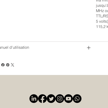
via inf
jusqu'à
MHz ou
TTL/RS
5 volts
115,2 
nuel d'utilisation