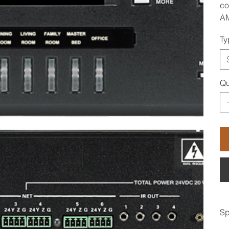
co
AM
Ty
Qu
Sp