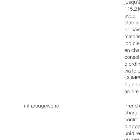
jusqu'
115,2 
avec
établi
de liai
matérie
logicie
en cha
consol
d'ordi
via le 
COMP
du pa
arrière
infrarouge/série
Prend 
charge
contrô
d'appa
unidire