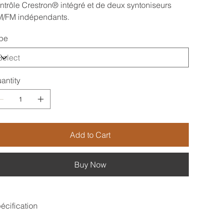
ntrôle Crestron® intégré et de deux syntoniseurs
/FM indépendants.
pe
antity
Add to Cart
Buy Now
écification