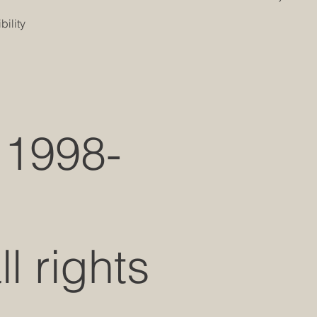
s
ility
 1998-
 rights