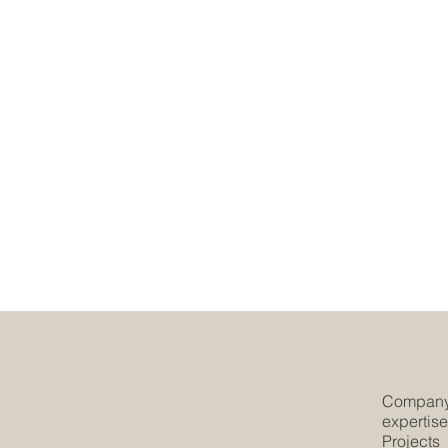
Compan
expertis
Projects