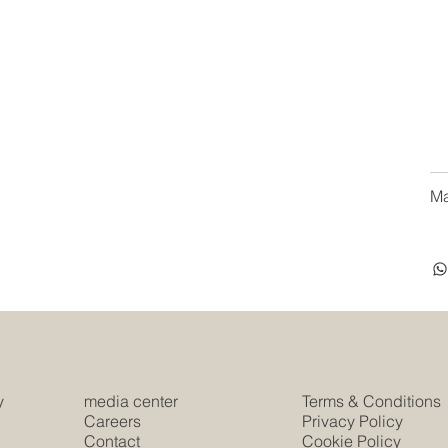
Ma
y
media center
Terms & Conditions
e
Careers
Privacy Policy
Contact
Cookie Policy