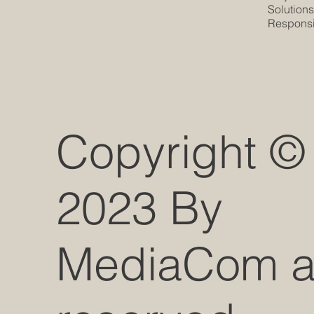
Solution
Responsib
Copyright ©
2023 By
MediaCom all