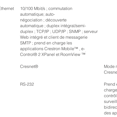
Ethernet
10/100 Mbit/s ; commutation
automatique; auto-
négociation ; découverte
automatique ; duplex intégral/semi-
duplex ; TCP/IP ; UDP/IP ; SNMP ; serveur
Web intégré et client de messagerie
SMTP ; prend en charge les
applications Crestron Mobile™ , e-
Control® 2 XPanel et RoomView ™
Cresnet®
Mode m
Cresne
RS-232
Prend 
charge
contrôl
survei
bidirec
des ap