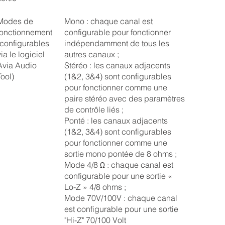
Modes de
Mono : chaque canal est
fonctionnement
configurable pour fonctionner
(configurables
indépendamment de tous les
ia le logiciel
autres canaux ;
Avia Audio
Stéréo : les canaux adjacents
Tool)
(1&2, 3&4) sont configurables
pour fonctionner comme une
paire stéréo avec des paramètres
de contrôle liés ;
Ponté : les canaux adjacents
(1&2, 3&4) sont configurables
pour fonctionner comme une
sortie mono pontée de 8 ohms ;
Mode 4/8 Ω : chaque canal est
configurable pour une sortie «
Lo-Z » 4/8 ohms ;
Mode 70V/100V : chaque canal
est configurable pour une sortie
"Hi-Z" 70/100 Volt