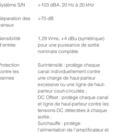
Système S/N
>103 dBA, 20 Hz à 20 kHz
Séparation des
>70 dB
canaux
Sensibilité
1,29 Vrms, +4 dBu (symétrique)
d'entrée
pour une puissance de sortie
nominale complète
Protection
Surintensité : protège chaque
contre les
canal individuellement contre
pannes
une charge de haut-parleur
excessive ou une ligne de haut-
parleur court-circuitée ;
DC Offset : protège chaque canal
et ligne de haut-parleur contre les
tensions DC détectées à chaque
sortie ;
Surchauffe : protège
l'alimentation de l'amplificateur et