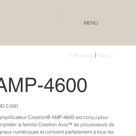
MENU
Previous
Next
AMP-4600
e
D 0.000
amplificateur Crestron® AMP-4600 est conçu pour
mpléter la famille Crestron Avia™ de processeurs de
gnaux numériques et convient parfaitement à tous les