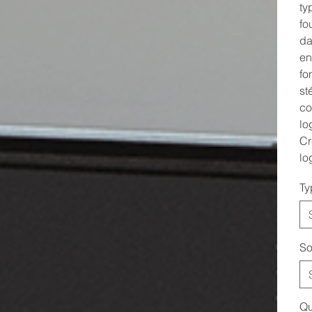
ty
fo
da
en
fo
st
co
lo
Cr
lo
Ty
So
Qu