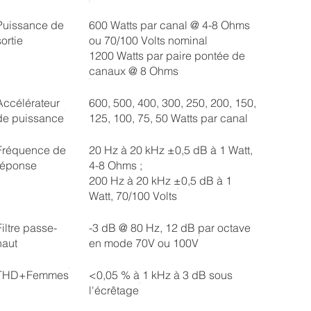
Puissance de
600 Watts par canal @ 4-8 Ohms
sortie
ou 70/100 Volts nominal
1200 Watts par paire pontée de
canaux @ 8 Ohms
Accélérateur
600, 500, 400, 300, 250, 200, 150,
de puissance
125, 100, 75, 50 Watts par canal
Fréquence de
20 Hz à 20 kHz ±0,5 dB à 1 Watt,
réponse
4-8 Ohms ;
200 Hz à 20 kHz ±0,5 dB à 1
Watt, 70/100 Volts
Filtre passe-
-3 dB @ 80 Hz, 12 dB par octave
haut
en mode 70V ou 100V
THD+Femmes
<0,05 % à 1 kHz à 3 dB sous
l'écrêtage