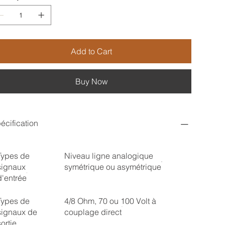
Add to Cart
Buy Now
écification
Types de
Niveau ligne analogique
signaux
symétrique ou asymétrique
d'entrée
Types de
4/8 Ohm, 70 ou 100 Volt à
signaux de
couplage direct
sortie