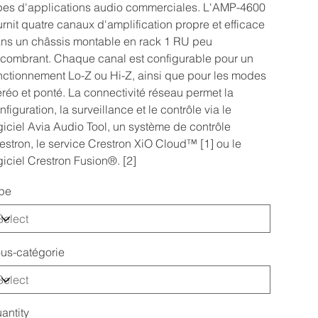
pes d'applications audio commerciales. L'AMP-4600
urnit quatre canaux d'amplification propre et efficace
ns un châssis montable en rack 1 RU peu
combrant. Chaque canal est configurable pour un
nctionnement Lo-Z ou Hi-Z, ainsi que pour les modes
éréo et ponté. La connectivité réseau permet la
nfiguration, la surveillance et le contrôle via le
giciel Avia Audio Tool, un système de contrôle
estron, le service Crestron XiO Cloud™ [1] ou le
giciel Crestron Fusion®. [2]
pe
us-catégorie
antity