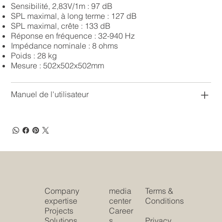
Sensibilité, 2,83V/1m : 97 dB
SPL maximal, à long terme : 127 dB
SPL maximal, crête : 133 dB
Réponse en fréquence : 32-940 Hz
Impédance nominale : 8 ohms
Poids : 28 kg
Mesure : 502x502x502mm
Manuel de l'utilisateur
Company
media
Terms &
expertise
center
Conditions
Projects
Career
Solutions
s
Privacy