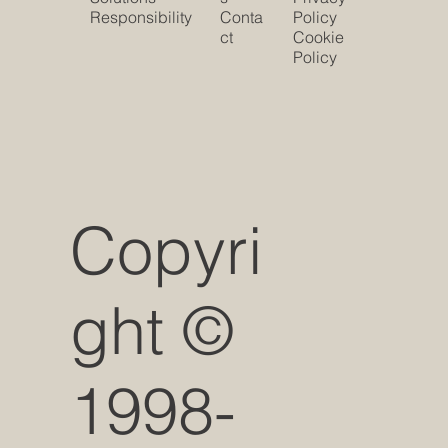
Responsibility
Conta
Policy
ct
Cookie
Policy
Copyri
ght ©
1998-