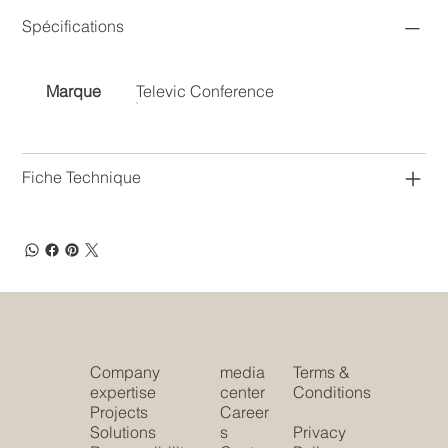
Spécifications
Marque
Televic Conference
Fiche Technique
Company
media
Terms &
expertise
center
Conditions
Projects
Career
Solutions
s
Privacy