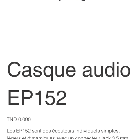
Casque audio
EP152
Price
TND 0.000
Les EP152 sont des écouteurs individuels simples,
légers et dynamiques avec un connecteur jack 3,5 mm