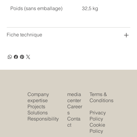
Poids (sans emballage)
32,5 kg
Fiche technique
Company
media
Terms &
expertise
center
Conditions
Projects
Career
Solutions
s
Privacy
Responsibility
Conta
Policy
ct
Cookie
Policy