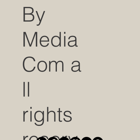
By
Media
Com a
ll
rights
reserv