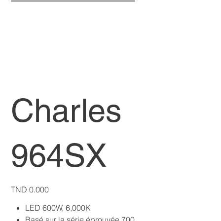
Charles
964SX
Price
TND 0.000
LED 600W, 6,000K
Basé sur la série éprouvée 700