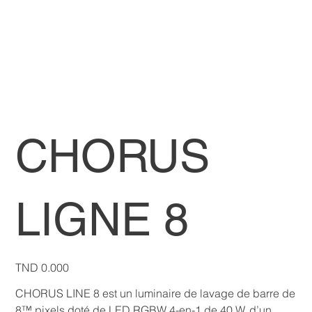
CHORUS
LIGNE 8
Price
TND 0.000
CHORUS LINE 8 est un luminaire de lavage de barre de
8™ pixels doté de LED RGBW 4-en-1 de 40 W, d’un