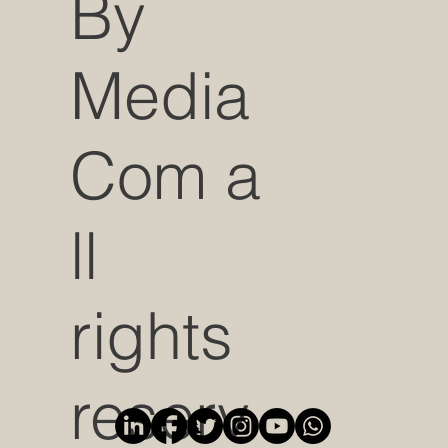
By
Media
Com a
ll
rights
reserv