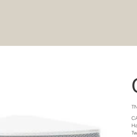
Pric
TN
C
Ha
Tw