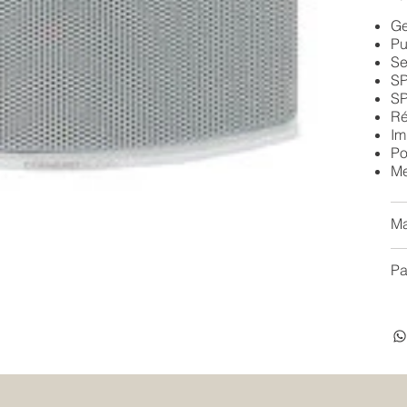
Ge
Pu
Se
SP
SP
Ré
Im
Po
Me
Ma
Pa