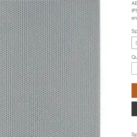
AB
IP
en
Sp
Qu
Sp