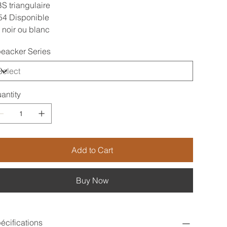
S triangulaire
54 Disponible
 noir ou blanc
eacker Series
antity
Add to Cart
Buy Now
écifications