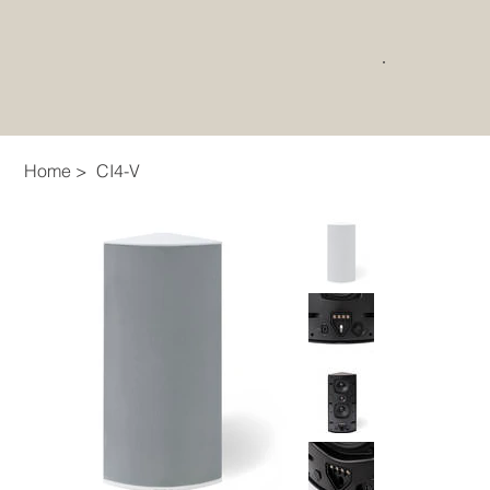
Home
>
CI4-V