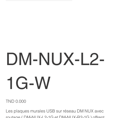
DM-NUX-L2-
1G-W
Price
TND 0.000
Les plaques murales USB sur réseau DM NUX avec
routage ( DM‑NUX‑L2‑1G et DM‑NUX‑R2‑1G ) offrent