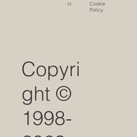
ct
Cookie
Policy
Copyri
ght ©
1998-