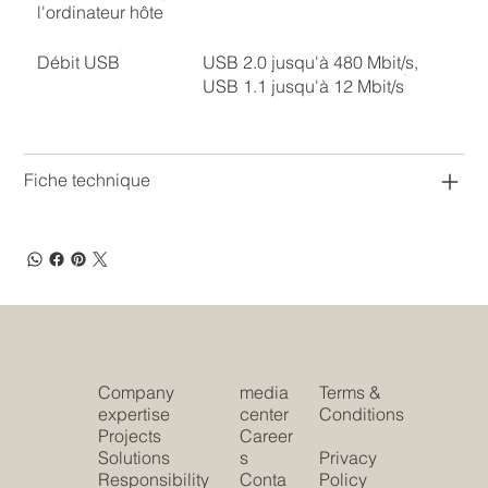
l'ordinateur hôte
Débit USB
USB 2.0 jusqu'à 480 Mbit/s,
USB 1.1 jusqu'à 12 Mbit/s
Fiche technique
Company
media
Terms &
expertise
center
Conditions
Projects
Career
Solutions
s
Privacy
Responsibility
Conta
Policy