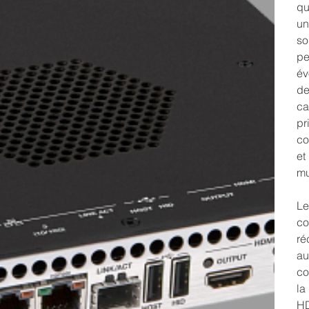
qu
un
so
pe
év
de
ca
pr
co
et
mu
Le
co
ré
au
co
la
HD