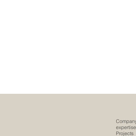
Compan
expertis
Projects