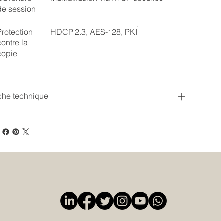
de session
Protection
HDCP 2.3, AES-128, PKI
contre la
copie
che technique