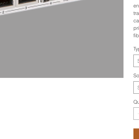
en
tr
ca
pr
fib
Ty
So
Qu