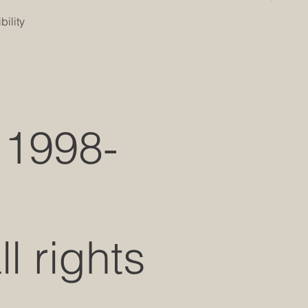
s
ility
 1998-
 rights