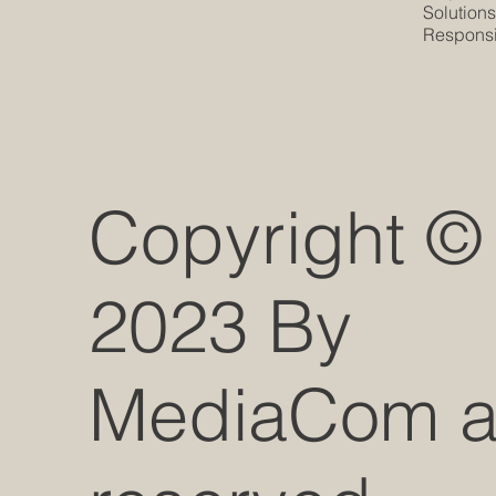
Solution
Responsib
Copyright ©
2023 By
MediaCom all