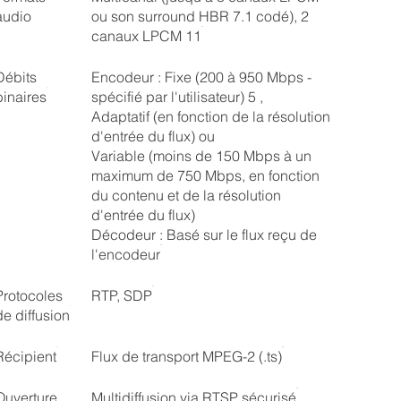
audio
ou son surround HBR 7.1 codé), 2
canaux LPCM 11
Débits
Encodeur : Fixe (200 à 950 Mbps -
binaires
spécifié par l'utilisateur) 5 ,
Adaptatif (en fonction de la résolution
d'entrée du flux) ou
Variable (moins de 150 Mbps à un
maximum de 750 Mbps, en fonction
du contenu et de la résolution
d'entrée du flux)
Décodeur : Basé sur le flux reçu de
l'encodeur
Protocoles
RTP, SDP
de diffusion
Récipient
Flux de transport MPEG-2 (.ts)
Ouverture
Multidiffusion via RTSP sécurisé