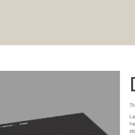
Pric
TN
La
ha
st