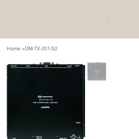
Home
>
DM-TX-201-S2