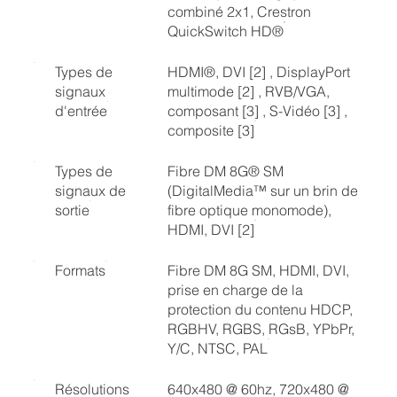
combiné 2x1, Crestron
QuickSwitch HD®
Types de
HDMI®, DVI [2] , DisplayPort
signaux
multimode [2] , RVB/VGA,
d'entrée
composant [3] , S-Vidéo [3] ,
composite [3]
Types de
Fibre DM 8G® SM
signaux de
(DigitalMedia™ sur un brin de
sortie
fibre optique monomode),
HDMI, DVI [2]
Formats
Fibre DM 8G SM, HDMI, DVI,
prise en charge de la
protection du contenu HDCP,
RGBHV, RGBS, RGsB, YPbPr,
Y/C, NTSC, PAL
Résolutions
640x480 @ 60hz, 720x480 @