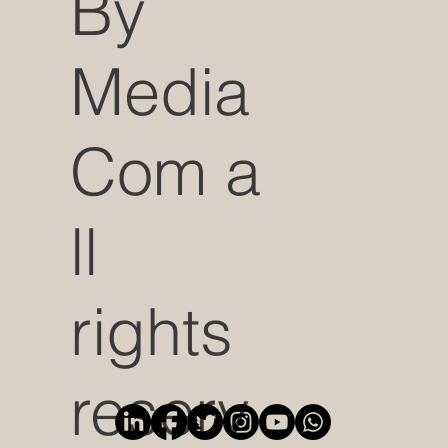
By
Media
Com a
ll
rights
reserv