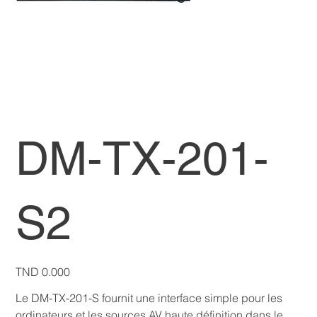
DM-TX-201-
S2
Price
TND 0.000
Le DM-TX-201-S fournit une interface simple pour les
ordinateurs et les sources AV haute définition dans le