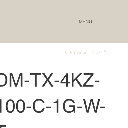
MENU
Previous
Next
DM-TX-4KZ-
100-C-1G-W-