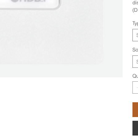
di
(D
Ty
So
Qu