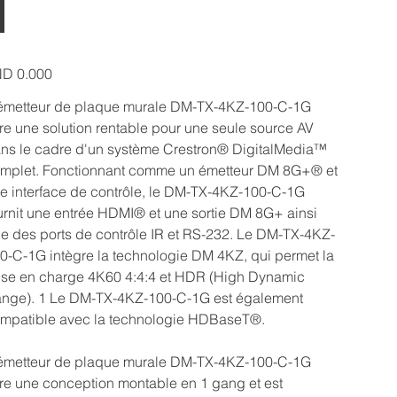
T
e
D 0.000
émetteur de plaque murale DM-TX-4KZ-100-C-1G
fre une solution rentable pour une seule source AV
ns le cadre d'un système Crestron® DigitalMedia™
mplet. Fonctionnant comme un émetteur DM 8G+® et
e interface de contrôle, le DM-TX-4KZ-100-C-1G
urnit une entrée HDMI® et une sortie DM 8G+ ainsi
e des ports de contrôle IR et RS-232. Le DM-TX-4KZ-
0-C-1G intègre la technologie DM 4KZ, qui permet la
ise en charge 4K60 4:4:4 et HDR (High Dynamic
nge). 1 Le DM-TX-4KZ-100-C-1G est également
mpatible avec la technologie HDBaseT®.
émetteur de plaque murale DM-TX-4KZ-100-C-1G
fre une conception montable en 1 gang et est