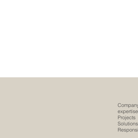
Compan
expertis
Projects
Solution
Responsib