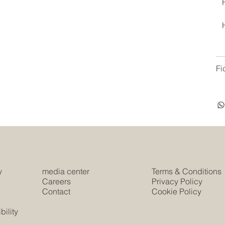
Fi
y
media center
Terms & Conditions
e
Careers
Privacy Policy
Contact
Cookie Policy
s
ility