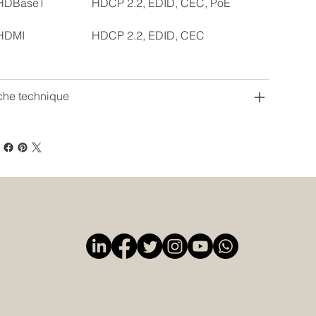
HDBaseT
HDCP 2.2, EDID, CEC, PoE
HDMI
HDCP 2.2, EDID, CEC
che technique