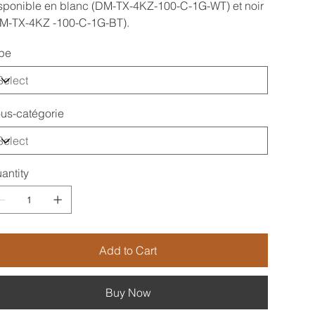
sponible en blanc (DM-TX-4KZ-100-C-1G-WT) et noir
M-TX-4KZ -100-C-1G-BT).
pe
us-catégorie
antity
Add to Cart
Buy Now