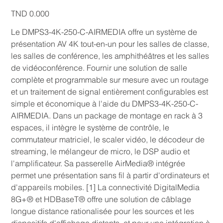
Price
TND 0.000
Le DMPS3-4K-250-C-AIRMEDIA offre un système de
présentation AV 4K tout-en-un pour les salles de classe,
les salles de conférence, les amphithéâtres et les salles
de vidéoconférence. Fournir une solution de salle
complète et programmable sur mesure avec un routage
et un traitement de signal entièrement configurables est
simple et économique à l'aide du DMPS3-4K-250-C-
AIRMEDIA. Dans un package de montage en rack à 3
espaces, il intègre le système de contrôle, le
commutateur matriciel, le scaler vidéo, le décodeur de
streaming, le mélangeur de micro, le DSP audio et
l'amplificateur. Sa passerelle AirMedia® intégrée
permet une présentation sans fil à partir d'ordinateurs et
d'appareils mobiles. [1] La connectivité DigitalMedia
8G+® et HDBaseT® offre une solution de câblage
longue distance rationalisée pour les sources et les
dispositifs d'affichage distants, et pour une intégration à