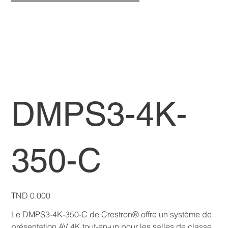
DMPS3-4K-
350-C
Price
TND 0.000
Le DMPS3-4K-350-C de Crestron® offre un système de
présentation AV 4K tout-en-un pour les salles de classe,