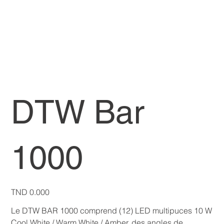
DTW Bar
1000
Price
TND 0.000
Le DTW BAR 1000 comprend (12) LED multipuces 10 W
Cool White / Warm White / Amber, des angles de