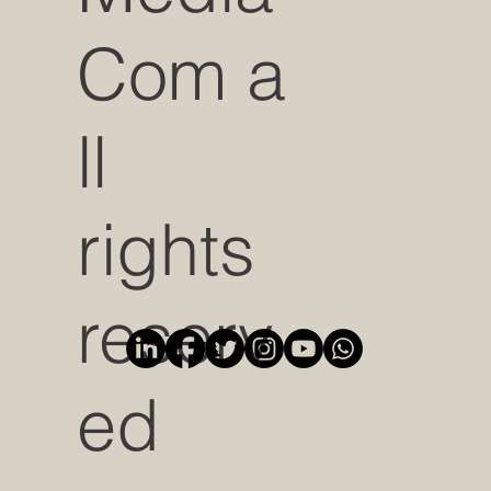
Com a
ll
rights
reserv
ed