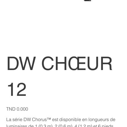
DW CHŒUR
12
Price
TND 0.000
La série DW Chorus™ est disponible en longueurs de
luminaires de 1 (0,3 m), 2 (0,6 m), 4 (1,2 m) et 6 pieds