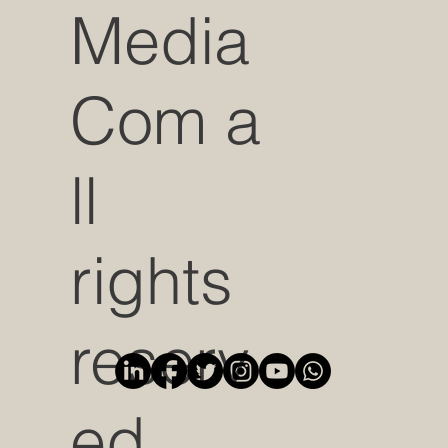
Media
Com a
ll
rights
reserv
ed