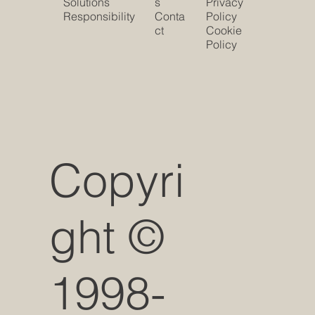
Solutions
s
Privacy
Responsibility
Conta
Policy
ct
Cookie
Policy
Copyri
ght ©
1998-