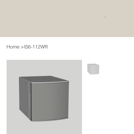
Home
>
IS6-112WR