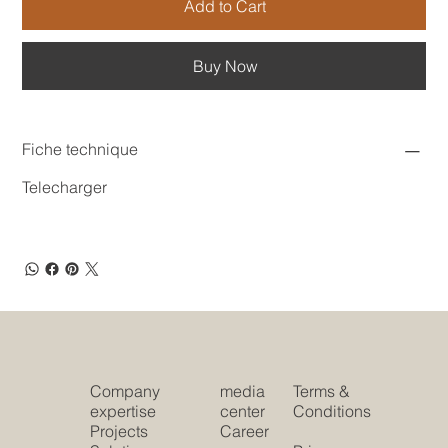
Add to Cart
Buy Now
Fiche technique
Telecharger
Company
media
Terms &
expertise
center
Conditions
Projects
Career