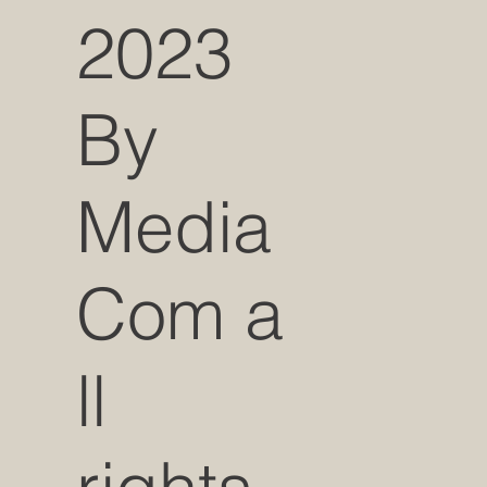
2023
By
Media
Com a
ll