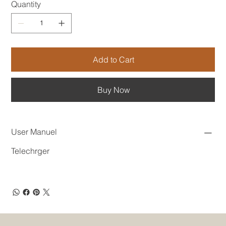
Quantity
Add to Cart
Buy Now
User Manuel
Telechrger