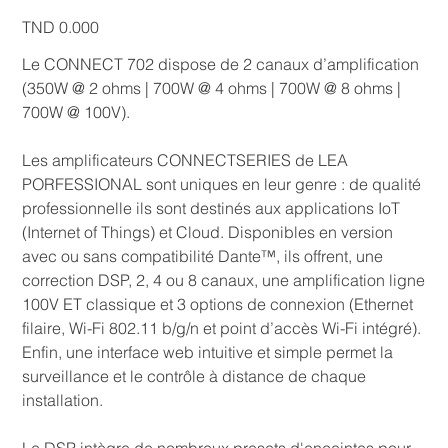
Price
TND 0.000
Le CONNECT 702 dispose de 2 canaux d’amplification
(350W @ 2 ohms | 700W @ 4 ohms | 700W @ 8 ohms |
700W @ 100V).
Les amplificateurs CONNECTSERIES de LEA
PORFESSIONAL sont uniques en leur genre : de qualité
professionnelle ils sont destinés aux applications IoT
(Internet of Things) et Cloud. Disponibles en version
avec ou sans compatibilité Dante™, ils offrent, une
correction DSP, 2, 4 ou 8 canaux, une amplification ligne
100V ET classique et 3 options de connexion (Ethernet
filaire, Wi-Fi 802.11 b/g/n et point d’accès Wi-Fi intégré).
Enfin, une interface web intuitive et simple permet la
surveillance et le contrôle à distance de chaque
installation.
Le DSP intègre de nombreux presets d'enceintes pour