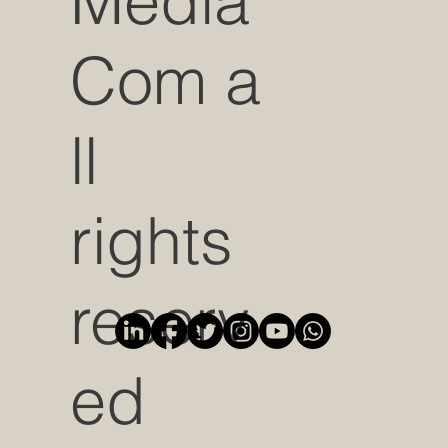
Media
Com a
ll
rights
reserv
ed