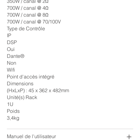
350W / canal @ 2Ω
700W / canal @ 4Ω
700W / canal @ 8Ω
700W / canal @ 70/100V
Type de Contrôle
IP
DSP
Oui
Dante®
Non
Wifi
Point d'accès intégré
Dimensions
(HxLxP) : 45 x 362 x 482mm
Unité(s) Rack
1U
Poids
3,4kg
Manuel de l'utilisateur