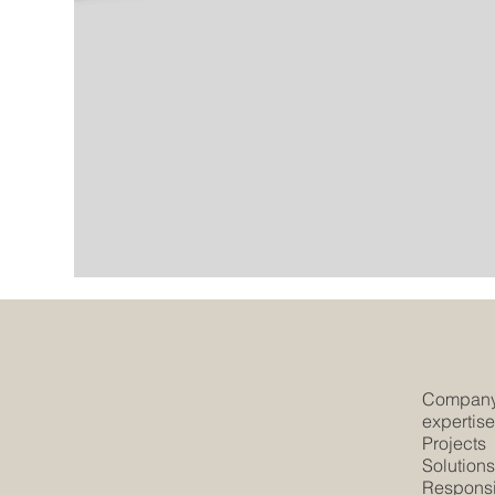
Compan
expertis
Projects
Solution
Responsib