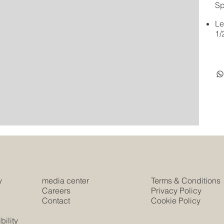
Sp
Le
1/
y
media center
Terms & Conditions
e
Careers
Privacy Policy
Contact
Cookie Policy
s
ility