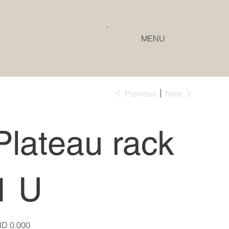
MENU
Previous
Next
Plateau rack
1 U
e
D 0.000