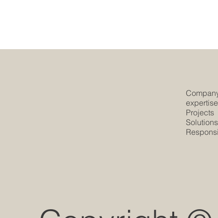
Compan
expertis
Projects
Solution
Responsib