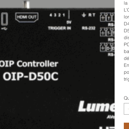
la
L’
lo
D4
D5
di
PC
ba
dé
En
po
tr
Qu