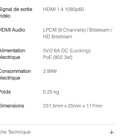
Signal de sortie
HDMI 1.4 1080p60
vidéo
HDMI Audio
LPCM (8 Channels) / Bitstream /
HD Bitstream
Alimentation
5V/2.6A DC (Locking)
électrique
PoE (802.3af)
Consommation
2.99W
électrique
Poids
0.25 kg
Dimensions
231.5mm x 25mm x 117mm
che Technique