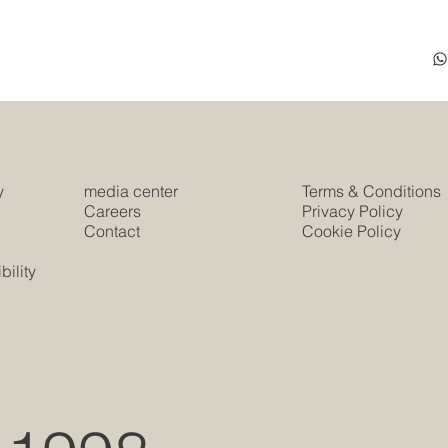
y
media center
Terms & Conditions
e
Careers
Privacy Policy
Contact
Cookie Policy
s
ility