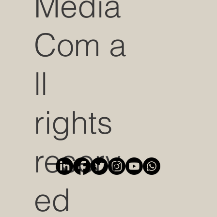
Media
Com a
ll
rights
reserv
ed