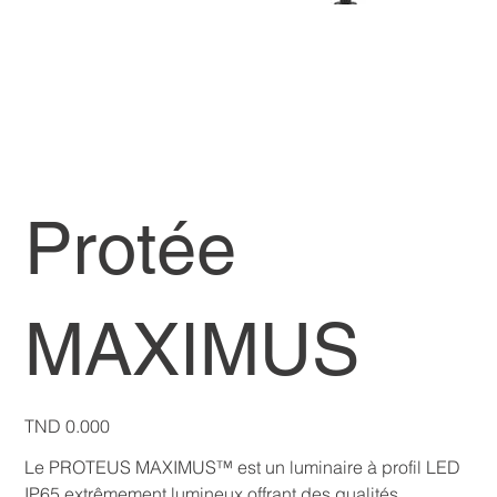
Protée
MAXIMUS
Price
TND 0.000
Le PROTEUS MAXIMUS™ est un luminaire à profil LED
IP65 extrêmement lumineux offrant des qualités