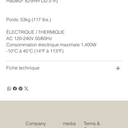
Hauteur: 825mm (32.5 in)
Poids: 53kg (117 lbs.)
ÉLECTRIQUE / THERMIQUE
AC 120-240V 50/60Hz
Consommation électrique maximale 1,400W
-10°C à 45°C (14°F à 113°F)
Fiche technique
Company
media
Terms &