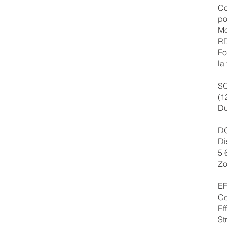
Co
po
Mo
RD
Fo
la
S
(1
Du
D
Di
5 
Zo
E
Co
Ef
St