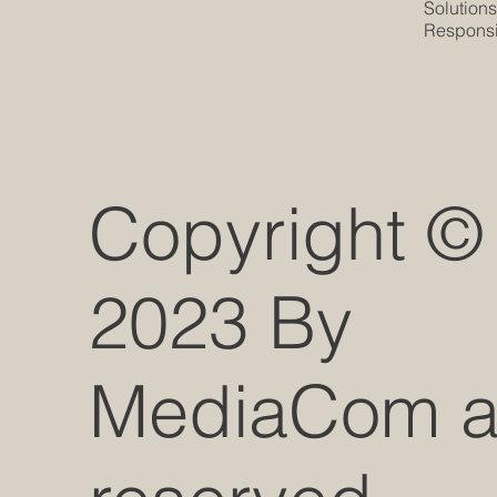
Solution
Responsib
Copyright ©
2023 By
MediaCom all