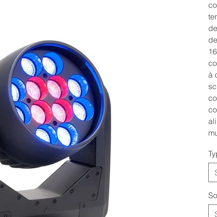
co
te
de
de
16
co
à 
sc
co
co
al
mu
Ty
So