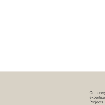
Compan
expertis
Projects