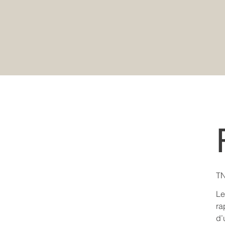
Pric
TN
Le
ra
d’