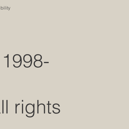
s
ility
 1998-
 rights