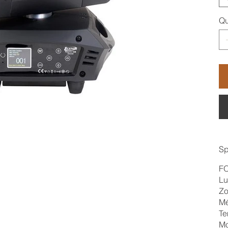
Qu
Sp
F
Lu
Zo
Mé
Te
Mo