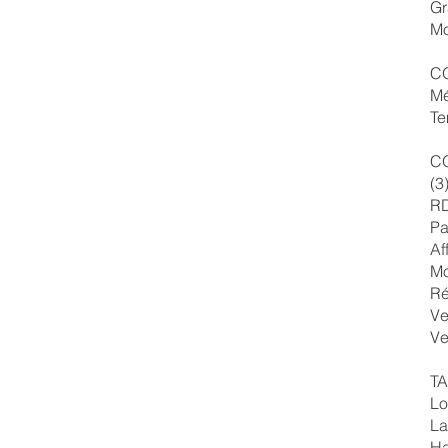
Gr
Mo
C
Mé
Te
C
(3
RD
Pa
Af
Mo
Ré
Ve
Ve
TA
Lo
La
Ha