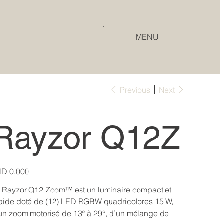
MENU
Previous
Next
Rayzor Q12Z
e
D 0.000
 Rayzor Q12 Zoom™ est un luminaire compact et
pide doté de (12) LED RGBW quadricolores 15 W,
un zoom motorisé de 13° à 29°, d’un mélange de