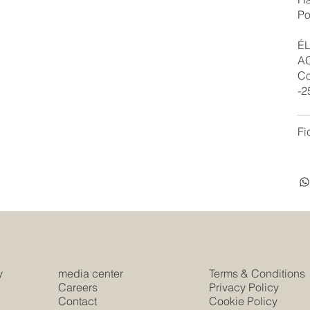
Po
É
AC
Co
-2
Fi
y
media center
Terms & Conditions
e
Careers
Privacy Policy
Contact
Cookie Policy