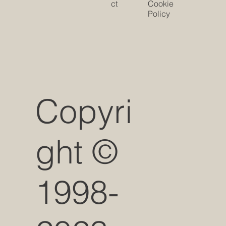
ct
Cookie
Policy
Copyri
ght ©
1998-