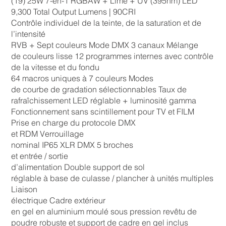
(19) 25W 7-en-1 RGBAW + Lime + UV (395nm) LED
9,300 Total Output Lumens | 90CRI
Contrôle individuel de la teinte, de la saturation et de
l’intensité
RVB + Sept couleurs Mode DMX 3 canaux Mélange
de couleurs lisse 12 programmes internes avec contrôle
de la vitesse et du fondu
64 macros uniques à 7 couleurs Modes
de courbe de gradation sélectionnables Taux de
rafraîchissement LED réglable + luminosité gamma
Fonctionnement sans scintillement pour TV et FILM
Prise en charge du protocole DMX
et RDM Verrouillage
nominal IP65 XLR DMX 5 broches
et entrée / sortie
d’alimentation Double support de sol
réglable à base de culasse / plancher à unités multiples
Liaison
électrique Cadre extérieur
en gel en aluminium moulé sous pression revêtu de
poudre robuste et support de cadre en gel inclus