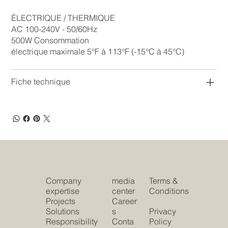
ÉLECTRIQUE / THERMIQUE
AC 100-240V - 50/60Hz
500W Consommation
électrique maximale 5°F à 113°F (-15°C à 45°C)
Fiche technique
Company
media
Terms &
expertise
center
Conditions
Projects
Career
Solutions
s
Privacy
Responsibility
Conta
Policy