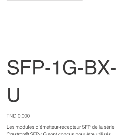
SFP-1G-BX-
U
Price
TND 0.000
Les modules d'émetteur-récepteur SFP de la série
Crestron® SFP-1G sont conçus pour être utilisés