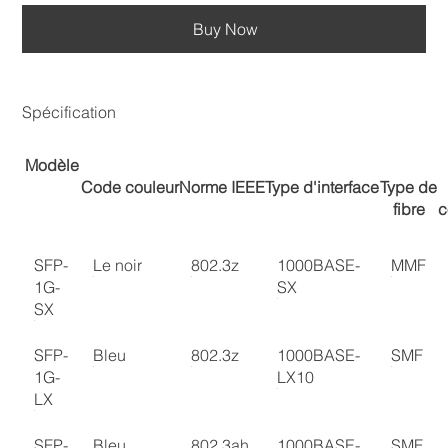
Buy Now
Spécification
Modèle
Code couleur
Norme IEEE
Type d'interface
Type de
fibre
c
SFP-
Le noir
802.3z
1000BASE-
MMF
1G-
SX
SX
SFP-
Bleu
802.3z
1000BASE-
SMF
1G-
LX10
LX
SFP-
Bleu
802.3ah
1000BASE-
SMF