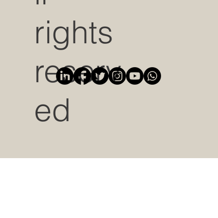
rights
reserv
ed