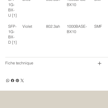
1G-
BX10
BX-
U [1]
SFP-
Violet
802.3ah
1000BASE-
SMF
1G-
BX10
BX-
D [1]
Fiche technique